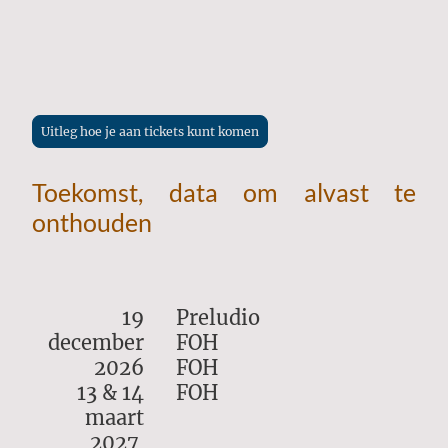
Uitleg hoe je aan tickets kunt komen
Toekomst, data om alvast te
onthouden
19
Preludio
december
FOH
2026
FOH
13 & 14
FOH
maart
2027