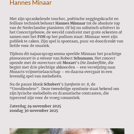
Hannes Minaar
Met zijn sprankelende toucher, poëtische zeggingskracht en
feilloze techniek behoort
Hannes Minnaar
tot de absolute top
van de Nederlandse pianisten. Of hij nu solistisch schittert in
het Concertgebouw, de wereld rondreist met grote orkesten of
samen met het
FOH
op het podium staat: Minnaar weet zijn
publiek te raken. Zijn spel is spontaan, puur en doordrenkt van
liefde voor de muziek.
Tijdens dit najaarsprogramma speelde Minnaar het prachtige
pianoconcert in a mineur
van Robert
Schumann
. Het concert
opende met de ouverture uit
Mozart
’s
Die Zauberflöte
, die
begint met drie plechtige akkoorden – een verwijzing naar
Mozarts vrijmetselaarschap – en daarna overgaat in een
levendig spel van melodieën.
Na de pauze klonk
Schubert
’s
Symfonie nr. 8
, de
“Unvollendete”. Deze tweedelige symfonie staat bekend om
zijn lyrische melodieën en dramatische contrasten, die
typerend zijn voor de vroeg romantiek.
Z
aterdag 29 november 2025
zondag 30 november 2025