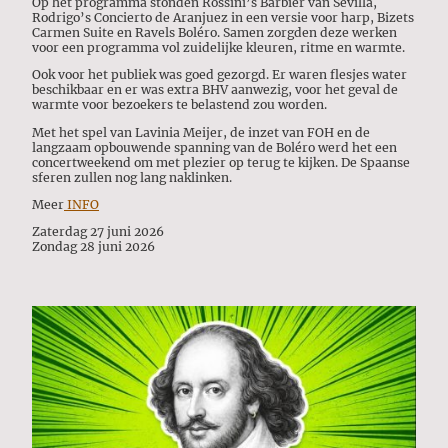
Op het programma stonden Rossini’s Barbier van Sevilla,
Rodrigo’s Concierto de Aranjuez in een versie voor harp, Bizets
Carmen Suite en Ravels Boléro. Samen zorgden deze werken
voor een programma vol zuidelijke kleuren, ritme en warmte.
Ook voor het publiek was goed gezorgd. Er waren flesjes water
beschikbaar en er was extra BHV aanwezig, voor het geval de
warmte voor bezoekers te belastend zou worden.
Met het spel van Lavinia Meijer, de inzet van FOH en de
langzaam opbouwende spanning van de Boléro werd het een
concertweekend om met plezier op terug te kijken. De Spaanse
sferen zullen nog lang naklinken.
Meer
INFO
Zaterdag 27 juni 2026
Zondag 28 juni 2026